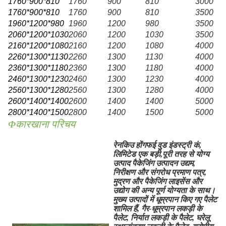
1760*900*810
1760
900
810
3000
1760*900*810
1760
900
810
3500
1960*1200*980
1960
1200
980
3500
2060*1200*1030
2060
1200
1030
3500
2160*1200*1080
2160
1200
1080
4000
2260*1300*1130
2260
1300
1130
4000
2360*1300*1180
2360
1300
1180
4000
2
460*1300*1230
2460
1300
1230
4000
2560*1300*1280
2560
1300
1280
4000
2600*1400*1400
2600
1400
1400
5000
2800*1400*1500
2800
1400
1500
5000
Φकारखाना परिचय
रेनकिउ होंगफई वुड इंडस्ट्री कं,
लिमिटेड एक बड़ी,
पूरी तरह से योग्य
उत्पाद पैकेजिंग उत्पादन उद्यम,
निरीक्षण और संगरोध प्रमाण पत्र,
मुद्रण और पैकेजिंग लाइसेंस और
उद्योग की अन्य पूर्ण योग्यता के साथ।
मुख्य उत्पादों में धूम्रपान किए गए पैलेट
शामिल हैं, गैर-धूम्रपान लकड़ी के
पैलेट, निर्यात लकड़ी के पैलेट, घरेलू