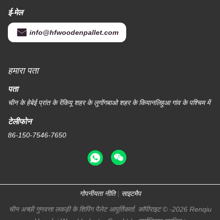
ई-मेल
info@hfwoodenpallet.com
हमारा पता
पता
चीन के हेबेई प्रांत के रेंकियू शहर के लुगोंगबाओ शहर के कियानलिहुआ गांव के पश्चिम में
टेलीफोन
86-150-7546-7650
गोपनीयता नीति
|
साइटमैप
चीन अच्छी गुणवत्ता लकड़ी के शिपिंग पैलेट आपूर्तिकर्ता. कॉपीराइट © -2026 Renqiu