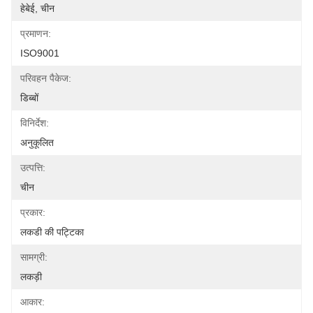
हेबेई, चीन
प्रमाणन:
ISO9001
परिवहन पैकेज:
डिब्बों
विनिर्देश:
अनुकूलित
उत्पत्ति:
चीन
प्रकार:
लकडी की पट्टिका
सामग्री:
लकड़ी
आकार: